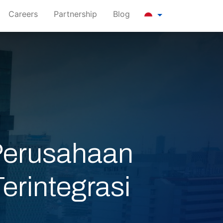
Careers
Partnership
Blog
 Perusahaan
rintegrasi