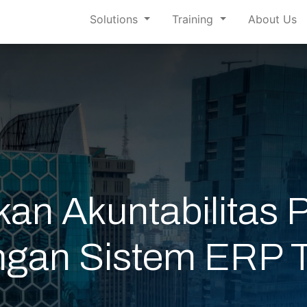
Solutions
Training
About Us
an Akuntabilitas
an Sistem ERP Te