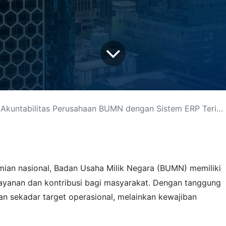
kuntabilitas Perusahaan BUMN dengan Sistem ERP Terintegrasi
lusi Digital
-
About us
Connect wit
sales@ark
+62 21-78
ian nasional, Badan Usaha Milik Negara (BUMN) memiliki
+62 812-3
ayanan dan kontribusi bagi masyarakat. Dengan tanggung
Jl. Ampera
an sekadar target operasional, melainkan kewajiban
er in Jakarta and Surabaya. Arkana is a
Ikuti kami
ple whose goal that brings Odoo ERP