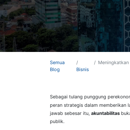
Semua
Meningkatkan A
Blog
Bisnis
Link yang
PT Arkana So
Berguna
Beranda
Sebagai tulang punggung perekonom
About us
peran strategis dalam memberikan l
Hubungi kami
jawab sebesar itu,
akuntabilitas
buk
Careers
We are Odoo Partn
publik.
team of eager peo
Support