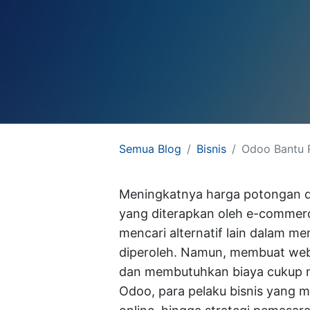
Semua Blog
Bisnis
Odoo Bantu 
Link yang
PT Arkana So
Meningkatnya harga potongan da
Berguna
yang diterapkan oleh e-commer
Beranda
mencari alternatif lain dalam m
About us
diperoleh. Namun, membuat websi
Hubungi kami
dan membutuhkan biaya cukup ma
Careers
We are Odoo Partn
Odoo, para pelaku bisnis yang
team of eager peo
Support