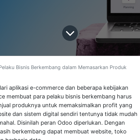
Pelaku Bisnis Berkembang dalam Memasarkan Produk
lusi Digital
-
About us
Connect wit
ri aplikasi e-commerce dan beberapa kebijakan
sales@ark
ce membuat para pelaku bisnis berkembang harus
+62 21-78
enjual produknya untuk memaksimalkan profit yang
+62 812-3
te dan sistem digital sendiri tentunya tidak mudah
Jl. Ampera
hal. Disinilah peran Odoo diperlukan. Dengan
er in Jakarta and Surabaya. Arkana is a
 masih berkembang dapat membuat website, toko
Ikuti kami
ple whose goal that brings Odoo ERP