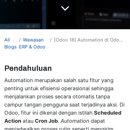
All
Wawasan
[Odoo 18] Automation di Odoo: Scheduled Action (Cron Job)
Blogs
ERP & Odoo
Pendahuluan
Automation merupakan salah satu fitur yang
penting untuk efisiensi operasional sehingga
menjalankan proses secara otomatis tanpa
campur tangan pengguna saat terjadinya aksi. Di
Odoo, fitur ini dikenal dengan istilah
Scheduled
Action
atau
Cron Job
.
Automation
dapat
menjadwalkan proses rutin seperti mengirim