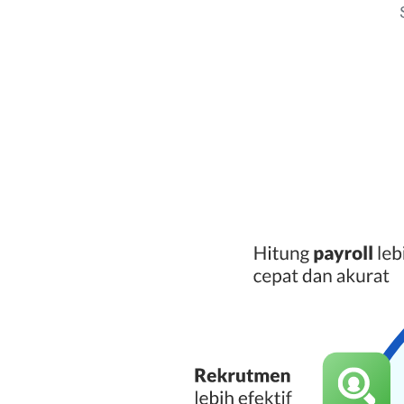
Useful Links
PT Arkana So
Home
About us
Contact us
Careers
Support
Customer Care
We are Odoo Partne