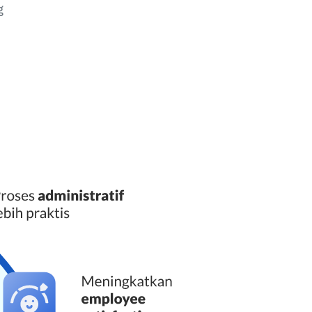
g
h us
ana.co.id
34-1071
(Office)
000-2326 (WhatsApp)​
 Raya No.50A, Jakarta Selatan​