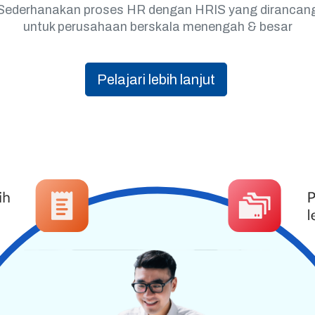
Sederhanakan proses HR dengan HRIS yang dirancan
untuk perusahaan berskala menengah & besar
Pelajari lebih lanjut
lusi Digital
-
About us
Connect wit
sales@ark
+62 21-78
+62 812-3
Jl. Ampera
Follow us
r in Jakarta. Arkana is a team of