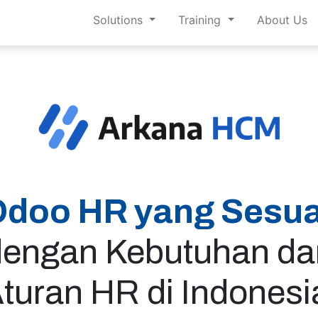
Solutions
Training
About Us
doo HR yang Sesua
dengan Kebutuhan da
turan HR di Indones