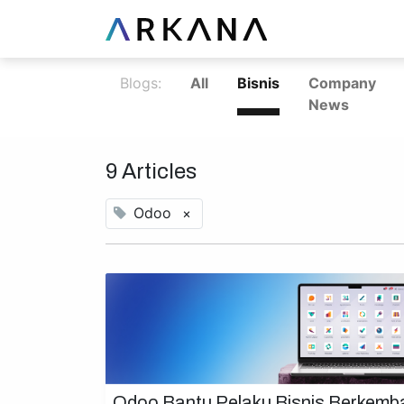
Blogs:
All
Bisnis
Company
News
9 Articles
Odoo
×
Odoo Bantu Pelaku Bisnis Berkemb