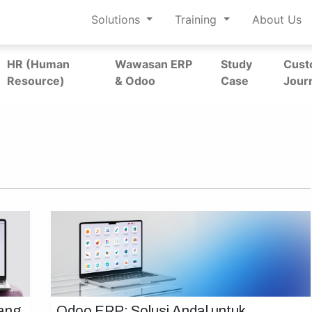
Solutions
Training
About Us
HR (Human
Wawasan ERP
Study
Cust
Resource)
& Odoo
Case
Jour
ang
Odoo ERP: Solusi Andal untuk