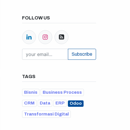
FOLLOW US
Subscribe
h us
TAGS
ana.co.id
34-1071
(Office)
000-2326 (WhatsApp)​
Bisnis
Business Process
 Raya No.50A, Jakarta Selatan​
CRM
Data
ERP
Odoo
Transformasi Digital