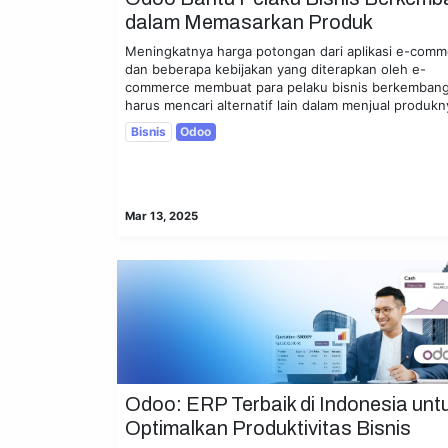
dalam Memasarkan Produk
Meningkatnya harga potongan dari aplikasi e-com
dan beberapa kebijakan yang diterapkan oleh e-
commerce membuat para pelaku bisnis berkemban
harus mencari alternatif lain dalam menjual produkny
Bisnis
Odoo
Mar 13, 2025
Useful Links
PT Arkana So
Home
About us
Contact us
Careers
Support
Odoo: ERP Terbaik di Indonesia unt
Customer Care
We are Odoo Partne
Optimalkan Produktivitas Bisnis