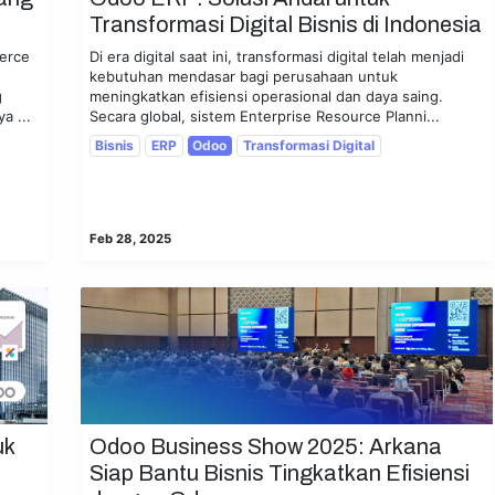
Transformasi Digital Bisnis di Indonesia
merce
Di era digital saat ini, transformasi digital telah menjadi
kebutuhan mendasar bagi perusahaan untuk
g
meningkatkan efisiensi operasional dan daya saing.
a ...
Secara global, sistem Enterprise Resource Planni...
Bisnis
ERP
Odoo
Transformasi Digital
Feb 28, 2025
lusi Digital
-
About us
Connect wit
sales@ark
+62 21-78
+62 812-3
Jl. Ampera
uk
Odoo Business Show 2025: Arkana
Follow us
r in Jakarta. Arkana is a team of
Siap Bantu Bisnis Tingkatkan Efisiensi