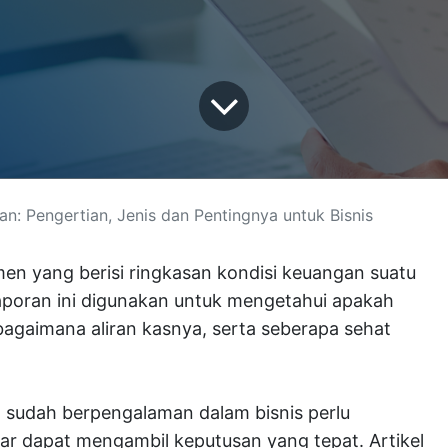
n: Pengertian, Jenis dan Pentingnya untuk Bisnis
lusi Digital
-
About us
Connect wit
sales@ark
n yang berisi ringkasan kondisi keuangan suatu
+62 21-78
Laporan ini digunakan untuk mengetahui apakah
+62 812-3
 bagaimana aliran kasnya, serta seberapa sehat
Jl. Ampera
 sudah berpengalaman dalam bisnis perlu
Follow us
r in Jakarta. Arkana is a team of
r dapat mengambil keputusan yang tepat. Artikel