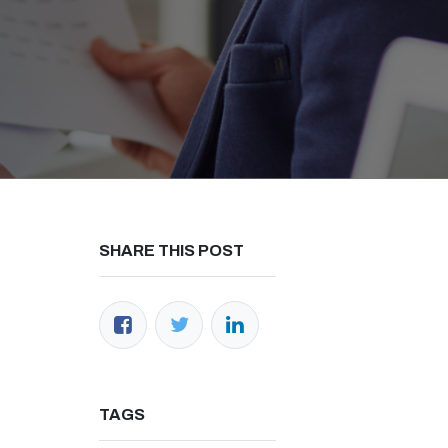
h us
SHARE THIS POST
ana.co.id
34-1071
(Office)
000-2326 (WhatsApp)​
 Raya No.50A, Jakarta Selatan​
TAGS