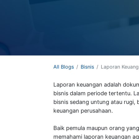
All Blogs
Bisnis
Laporan Keuanga
Useful Links
PT Arkana So
Home
Laporan keuangan adalah dokume
About us
bisnis dalam periode tertentu. 
Contact us
bisnis sedang untung atau rugi,
Careers
keuangan perusahaan.
Support
Baik pemula maupun orang yang
Customer Care
We are Odoo Partne
memahami laporan keuangan aga